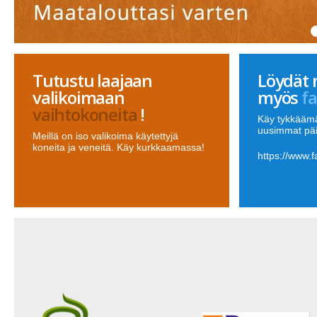
Tutustu laajaan
Löydät 
valikoimaan
myös
f
vaihtokoneita
!
Käy tykkäämä
uusimmat pä
Meillä on iso valikoima käytettyjä
koneita ja veneitä. Käy kurkkaamassa!
https://www.