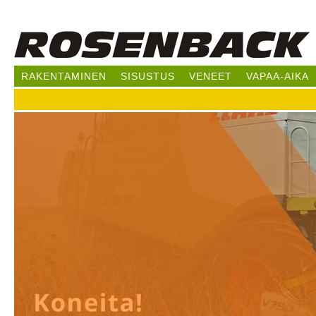
Hy
pää
RAKENTAMINEN
SISUSTUS
VENEET
VAPAA-AIKA