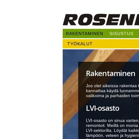
RAKENTAMINEN
SISUSTUS
TYÖKALUT
Rakentaminen
Jos olet aikeissa rakentaa 
kannattaa käydä luonamme.
valikoima ja parhaiden toim
LVI-osasto
LVI-osasto on sinua varten,
remontoit. Meillä on monia 
LVI-sektorilta. Löydät kaikk
lämpöön, veteen ja hygien