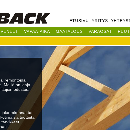
Hyppää
pääsisältöön
ETUSIVU
YRITYS
YHTEYS
VENEET
VAPAA-AIKA
MAATALOUS
VARAOSAT
PUUT
tai remontoida
 Meillä on laaja
ittajien edustus.
 joka rakennat tai
kotimaisia tuotteita
i tarvikkeet
iaan.