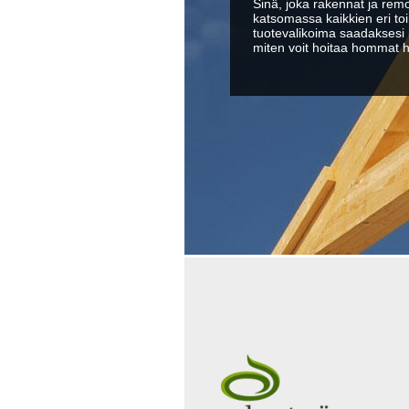
Sinä, joka rakennat ja remo
katsomassa kaikkien eri toi
tuotevalikoima saadaksesi i
miten voit hoitaa hommat hel