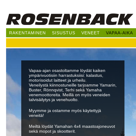
Hy
pää
RAKENTAMINEN
SISUSTUS
VENEET
VAPAA-AIKA
Vapaa-ajan osastoltamme löydät kaiken
ympärivuotisiin harrastuksiisi: kalastus,
motorisoidut laitteet ja urheilu.
Veneilystä kiinnostuneille tarjoamme Yamarin,
Buster, Rönnqvist, Terhi sekä Yamaha
venemoottoreita. Meillä on myös veneiden
talvisäilytys ja venehuolto.
Myymme ja ostamme myös käytettyjä
veneitä!
Meiltä löydät Yamahan 4x4 maastoajoneuvot
sekä mopot ja skootterit.