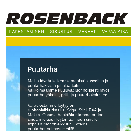
Hy
pää
RAKENTAMINEN
SISUSTUS
VENEET
VAPAA-AIKA
Puutarha
Meiltä löydät kaiken siemenistä kasveihin ja
puutarhakivistä pihalaattoihin.
Valikoimaamme kuuluvat luonnollisesti myös
puutarhatyökalut, grillit ja puutarhakalusteet.
Varastostamme löytyy eri
ruohonleikkurimallia: Stiga, Stihl, FXA ja
Makita. Osaava henkilökuntamme auttaa
sinua mieluusti löytämään juuri sinulle
sopivan ruohonleikkurin. Toteuta
puutarhaunelmasi meillä!