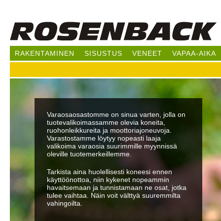
Hy
pää
RAKENTAMINEN
SISUSTUS
VENEET
VAPAA-AIKA
Varaosaosastomme on sinua varten, jolla on
tuotevalikoimassamme olevia koneita,
ruohonleikkureita ja moottoriajoneuvoja.
Varastostamme löytyy nopeasti laaja
valikoima varaosia suurimmille myynnissä
oleville tuotemerkeillemme.
Tarkista aina huolellisesti koneesi ennen
käyttöönottoa, niin kykenet nopeammin
havaitsemaan ja tunnistamaan ne osat, jotka
tulee vaihtaa. Näin voit välttyä suuremmilta
vahingoilta.