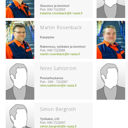
Sisustus ja konttori
Puh: 040-7112063
katarina.rosenback@k-rauta.fi
Martin Rosenback
Kauppias
Rakennus, työkalut ja konttori
Puh: 040-7112066
martin.rosenback@k-rauta.fi
Ninni Sahlström
Puutarha,kassa
Puh : 040 - 7112067
ninni.sahlstrom@k-rauta.fi
Simon Bergroth
Työkalut, LVI
Puh: 040-7122047
simon.bergroth@k-rauta.fi