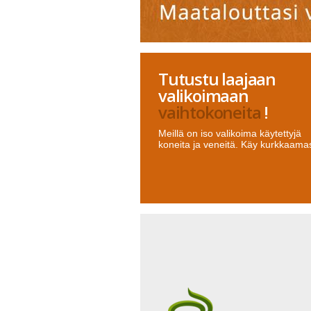
Tutustu laajaan
valikoimaan
vaihtokoneita
!
Meillä on iso valikoima käytettyjä
koneita ja veneitä. Käy kurkkaama