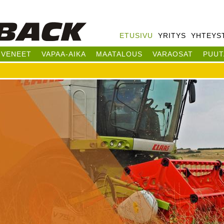
Hyppää
pääsisältöön
ETUSIVU
YRITYS
YHTEYS
VENEET
VAPAA-AIKA
MAATALOUS
VARAOSAT
PUUT