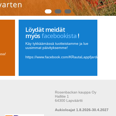
Löydät meidät
myös
facebookista
!
Käy tykkäämässä tuotteistamme ja lue
uusimmat päivityksemme!
ssa!
https://www.facebook.com/KRautaLappfjard/
Rosenbackan kauppa Oy
Hallitie 1
64300 Lapväärtti
Aukioloajat 1.8.2026-30.4.2027