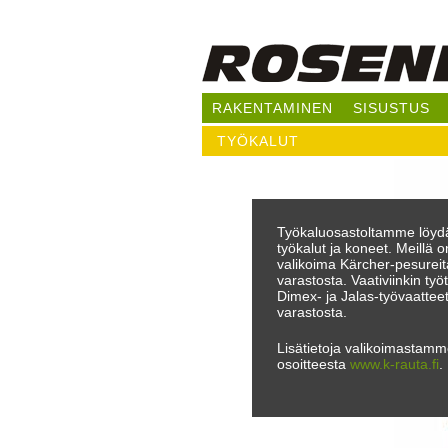
RAKENTAMINEN
SISUSTUS
TYÖKALUT
Työkaluosastoltamme löydä
työkalut ja koneet. Meillä o
valikoima Kärcher-pesurei
varastosta. Vaativiinkin työ
Dimex- ja Jalas-työvaattee
varastosta.
Lisätietoja valikoimastamm
osoitteesta
www.k-rauta.fi
.