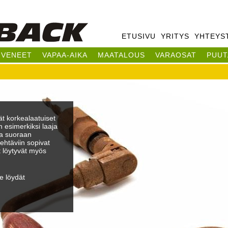
Hyppää
pääsisältöön
ETUSIVU
YRITYS
YHTEYS
VENEET
VAPAA-AIKA
MAATALOUS
VARAOSAT
PUUT
t korkealaatuiset
n esimerkiksi laaja
ta suoraan
tehtäviin sopivat
t löytyvät myös
e löydät