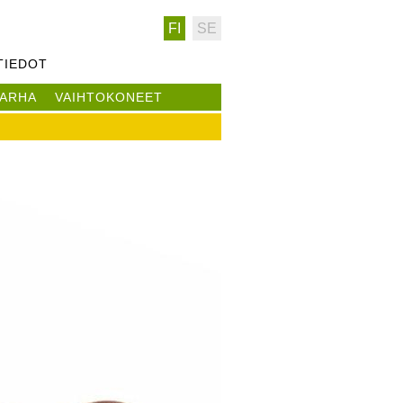
FI
SE
TIEDOT
ARHA
VAIHTOKONEET